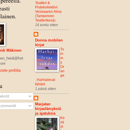
pereella.
Teatteri &
asti
Pistekollektiivi:
Vesisaaren Alma
lainen.
(Tampereen
Teatterikesä)
16 tuntia sitten
Donna mobilen
kirjat
To
idi Mäkinen
m
m
en_heidi@hot
y
com
Or
tele profiilia
an
ge
: Harhailevat
a
tähdet
1 päivä sitten
ekstit
Marjatan
ommentit
kirjaelämyksiä
ja ajatuksia
Ke
sä
st