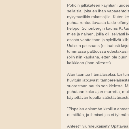
Pohdin jälkikäteen käyntiäni uude
sellaisia, joita en ihan vapaaehtoi
nykymusiikin rakastajille. Kuten ke
puhua rentouttavasta taide-elämyks
helppo. Schönbergin kaunis
Kirka
mies ja nainen, joilla oli selväst
osasta vaatteitaan ja syleilivät k
Uotisen psesaans (ei taatusti kirjo
tummassa palttoossa edestakaisin 
(olin niin kaukana, etten ole puun
kaikkiaan (ihan oikeasti).
Alan taantua hämäläiseksi. En tunn
huvituin jatkuvasti tamperelaise
suorastaan nautin sen kielestä. Mi
puhutaan koko ajan murretta, mutt
käytettävän lopulta säästäväisesti
"Pispalan enimmän kiroillut ahteetk
ei mitään, ja ihmiset jos ei tyhmä
Ahteet? viuruleukaiset? Opittavaa r