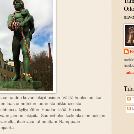
Tam
Oike
savo
He
makin
mail.
Tarkas
Tila
 saan uuden kuvan lukijat osioon. Välillä huolestun, kun
T
ten taas onnellistun tuoreesta pikkuruisesta
K
suhteessa kyltymätön. Huudan lisää. En siis
i vaan janoan lukijoita. Suunnittelen kaikenlaisten nolojen
ni varrelta, ihan vaan ahneuttani. Ramppaan
unjuurta.