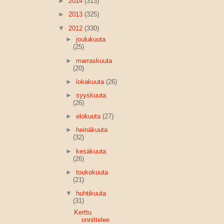
►
2014
(313)
►
2013
(325)
▼
2012
(330)
►
joulukuuta
(25)
►
marraskuuta
(20)
►
lokakuuta
(26)
►
syyskuuta
(26)
►
elokuuta
(27)
►
heinäkuuta
(32)
►
kesäkuuta
(26)
►
toukokuuta
(21)
▼
huhtikuuta
(31)
Kerttu
onnittelee