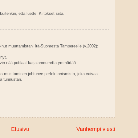
itenkin, että luette. Kiitokset siitä.
6
nut muuttamistani Itä-Suomesta Tampereelle (v.2002):
nyt.
vin nää potilaat karjalanmurretta ymmärtää.
rkas muistaminen johtunee perfektionismista, joka vaivaa
 ja tunnustan.
9
Etusivu
Vanhempi viesti