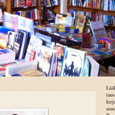
Lää
taus
kirj
asu