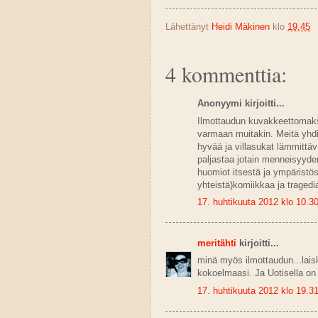
Lähettänyt
Heidi Mäkinen
klo
19.45
4 kommenttia:
Anonyymi kirjoitti...
Ilmottaudun kuvakkeettomaksi
varmaan muitakin. Meitä yhdi
hyvää ja villasukat lämmittävä
paljastaa jotain menneisyyde
huomiot itsestä ja ympäristöst
yhteistä)komiikkaa ja tragedi
17. huhtikuuta 2012 klo 10.3
meritähti
kirjoitti...
minä myös ilmottaudun...laisk
kokoelmaasi. Ja Uotisella on
17. huhtikuuta 2012 klo 19.3