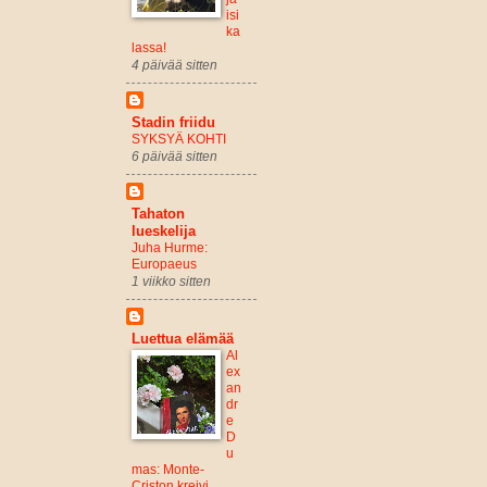
isi
ka
lassa!
4 päivää sitten
Stadin friidu
SYKSYÄ KOHTI
6 päivää sitten
Tahaton
lueskelija
Juha Hurme:
Europaeus
1 viikko sitten
Luettua elämää
Al
ex
an
dr
e
D
u
mas: Monte-
Criston kreivi