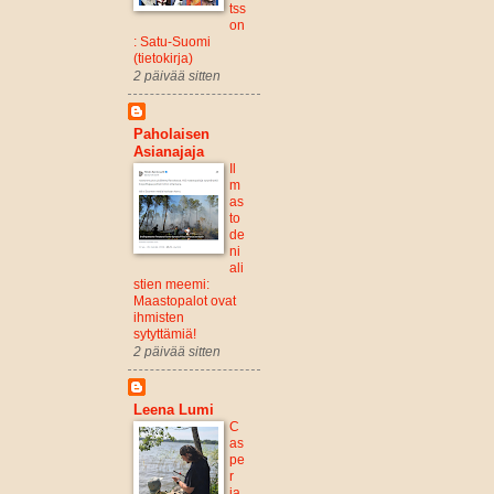
tss
on
: Satu-Suomi
(tietokirja)
2 päivää sitten
Paholaisen
Asianajaja
Il
m
as
to
de
ni
ali
stien meemi:
Maastopalot ovat
ihmisten
sytyttämiä!
2 päivää sitten
Leena Lumi
C
as
pe
r
ja