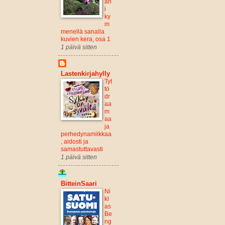
än
i
ky
m
menellä sanalla
kuvien kera, osa 1
1 päivä sitten
Lastenkirjahylly
Tyt
tö
dr
aa
m
aa
ja
perhedynamiikkaa
, aidosti ja
samastuttavasti
1 päivä sitten
BitteinSaari
Ni
kl
as
Be
ng