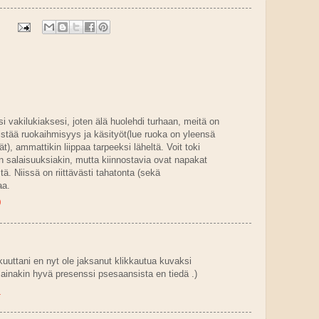
 vakilukiaksesi, joten älä huolehdi turhaan, meitä on
stää ruokaihmisyys ja käsityöt(lue ruoka on yleensä
t), ammattikin liippaa tarpeeksi läheltä. Voit toki
n salaisuuksiakin, mutta kiinnostavia ovat napakat
ä. Niissä on riittävästi tahatonta (sekä
aa.
0
uuttani en nyt ole jaksanut klikkautua kuvaksi
 ainakin hyvä presenssi psesaansista en tiedä .)
1