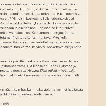
ssa musiikkitalossa. Kaksi ensimmäistä teosta olivat
sesti kotonani kuuntelisi, vaikkakin ne lienevät upeita
rroin, saatoin hetkeksi jopa torkahtaa. Eikös tuolloin voi
estä? Viimeisin kosketti, oli siis todennäköisesti
stunut yö
oli kuvitettu nykytanssilla. Tanssissa esiintyi
i keskenään jotain säpinää. Lopussa he kuoriutuivat
iihkeästi vaakatasossa. Kolmannen tanssijan, Jorma
iteta noin) oli taas kerran mahtava. Mies kulki
lavalla. Käsissään hän heilutteli suurehkoa karahkaa
 laadusta ihan varma, koivua?). Koskettava esitys kerta
e enää päivittäin liikkuvani Kummeli-vitsissä. Alussa
sta puheenparresta. Nyt lueskelen Hannu Salamaa ja
nusta tuntuu, että kirjassa
Siinä näkijä missä tekijä
a kun aloin etsiä murresanontoja niin huomasin niitä
.
in näytti kuin huvikummuilta sieluni silmin; ei huvituksia
nleuhkoja niin muuten viuruleukaisia."
iittää.