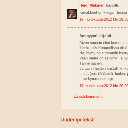
Heidi Mäkinen
kirjoitti...
Kuvakkeet on kivoja. Hienoa ku
17. huhtikuuta 2012 klo 19.3
Anonyymi kirjoitti...
Aivan samoin olen kommentoi
ihanku olis Kummelissa ollu!
No, hymy on sittemmin hyyty
Vaan murre on säilynyt, ja hy
Tänne jäänen.
Ja tuo virheiden kristallinki
meitä (nais)läääreitä, luulen,
t. se kymmenottelija
17. huhtikuuta 2012 klo 20.2
Lähetä kommentti
Uudempi teksti