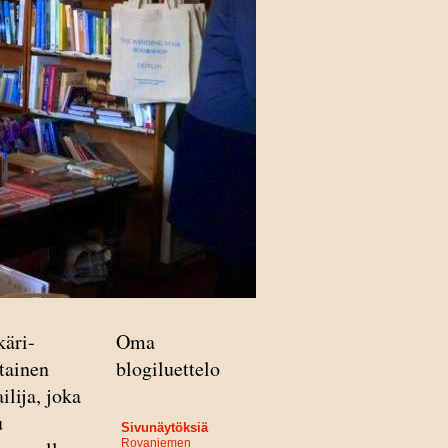
käri-
Oma
tainen
blogiluettelo
ailija, joka
u
Sivunäytöksiä
Rovaniemen