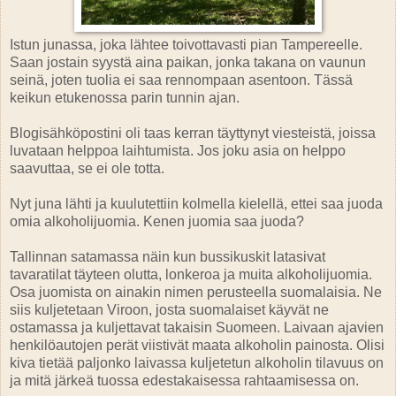
Istun junassa, joka lähtee toivottavasti pian Tampereelle.
Saan jostain syystä aina paikan, jonka takana on vaunun
seinä, joten tuolia ei saa rennompaan asentoon. Tässä
keikun etukenossa parin tunnin ajan.
Blogisähköpostini oli taas kerran täyttynyt viesteistä, joissa
luvataan helppoa laihtumista. Jos joku asia on helppo
saavuttaa, se ei ole totta.
Nyt juna lähti ja kuulutettiin kolmella kielellä, ettei saa juoda
omia alkoholijuomia. Kenen juomia saa juoda?
Tallinnan satamassa näin kun bussikuskit latasivat
tavaratilat täyteen olutta, lonkeroa ja muita alkoholijuomia.
Osa juomista on ainakin nimen perusteella suomalaisia. Ne
siis kuljetetaan Viroon, josta suomalaiset käyvät ne
ostamassa ja kuljettavat takaisin Suomeen. Laivaan ajavien
henkilöautojen perät viistivät maata alkoholin painosta. Olisi
kiva tietää paljonko laivassa kuljetetun alkoholin tilavuus on
ja mitä järkeä tuossa edestakaisessa rahtaamisessa on.