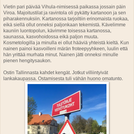
Vietin pari päivää Vihula-nimisessä paikassa jossain päin
Viroa. Majoitustilat ja ravintola oli pykätty kartanoon ja sen
piharakennuksiin. Kartanossa tarjoiltiin erinomaista ruokaa,
eikä siellä ollut onneksi paljonkaan tekemistä. Kävelimme
kauniin luontopolun, kävimme toisessa kartanossa,
saunassa, kasvohoidossa eikä paljon muuta.
Kosmetologilla ja minulla ei ollut hääviä yhteistä kieltä. Kun
nainen painoi kasvoilleni märän froteepyyhkeen, luulin että
hän yrittää murhata minut. Nainen jätti onneksi minulle
pienen hengitysaukon.
Ostin Tallinnasta kahdet kengät. Jotkut villiintyivät
lankakaupassa. Ostamisesta tuli vähän huono omatunto.