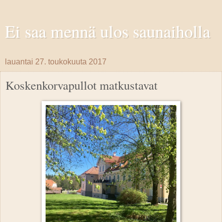
Ei saa mennä ulos saunaiholla
lauantai 27. toukokuuta 2017
Koskenkorvapullot matkustavat