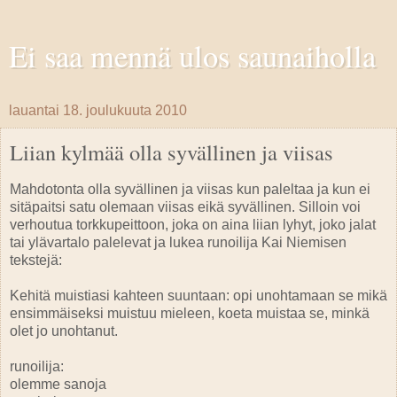
Ei saa mennä ulos saunaiholla
lauantai 18. joulukuuta 2010
Liian kylmää olla syvällinen ja viisas
Mahdotonta olla syvällinen ja viisas kun paleltaa ja kun ei
sitäpaitsi satu olemaan viisas eikä syvällinen. Silloin voi
verhoutua torkkupeittoon, joka on aina liian lyhyt, joko jalat
tai ylävartalo palelevat ja lukea runoilija Kai Niemisen
tekstejä:
Kehitä muistiasi kahteen suuntaan: opi unohtamaan se mikä
ensimmäiseksi muistuu mieleen, koeta muistaa se, minkä
olet jo unohtanut.
runoilija:
olemme sanoja