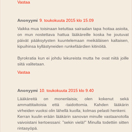
Vastaa
Anonyymi
9. toukokuuta 2015 klo 15.09
Vaikka mua toisinaan ketuttaa sairaalan tapa hoitaa asioita,
on mun nostettava hattua lääkäreille koska he joutuvat
päivät pääksytysten kuuntelemaan meikäläisen kaltaisen,
kipuihinsa kyllästyneiden runkefäärdien kitinöitä.
Byrokratia kun ei johdu lekureista mutta he ovat niitä joille
siitä valitetaan.
Vastaa
Anonyymi
10. toukokuuta 2015 klo 9.40
Lääkäreitä on monenlaisia; olen kokenut sekä
ammattitaitoisia että -taidottomia. Kahden lääkärin
virheiden vuoksi olin lähellä kuolla; kolmas pelasti henkeni.
Kerran kuulin erään lääkärin sanovan minulle vastaanotolla
vaivoistani kertoessani: "sekin vielä!" Minulla todettiin sitten
rintasyöpä.