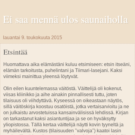
Ei saa mennä ulos saunaiholla
lauantai 9. toukokuuta 2015
Etsintää
Huomattava aika elämästäni kuluu etsimiseen: etsin itseäni,
elämän tarkoitusta, puhelintani ja Tiimari-lasejani. Kaksi
viimeksi mainittua yleensä löytyvät.
Olin eilen kuuntelemassa väitöstä. Väittelijä oli kokenut,
viisas kliinikko ja aihe ainakin pinnallisesti tuttu, joten
tilaisuus oli viihdyttävä. Kyseessä on oikeastaan näytös,
sillä väitöskirja koostuu osatöistä, jotka vertaisarvioitu ja ne
on julkaistu arvostetuissa kansainvälisissä lehdissä. Kirjan
on tarkastanut kaksi asiantuntijaa ja se on hyväksytty
yliopistossa. Tällä kertaa väittelijä näytti kovin tyyneltä ja
myhäilevältä. Kustos (tilaisuuden "valvoja") kaatoi lasin