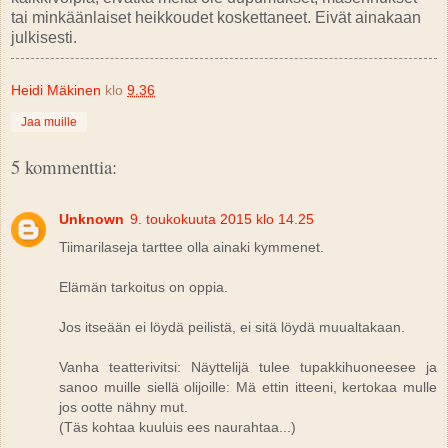
tai minkäänlaiset heikkoudet koskettaneet. Eivät ainakaan
julkisesti.
Heidi Mäkinen
klo
9.36
Jaa muille
5 kommenttia:
Unknown
9. toukokuuta 2015 klo 14.25
Tiimarilaseja tarttee olla ainaki kymmenet.
Elämän tarkoitus on oppia.
Jos itseään ei löydä peilistä, ei sitä löydä muualtakaan.
Vanha teatterivitsi: Näyttelijä tulee tupakkihuoneesee ja
sanoo muille siellä olijoille: Mä ettin itteeni, kertokaa mulle
jos ootte nähny mut.
(Täs kohtaa kuuluis ees naurahtaa...)