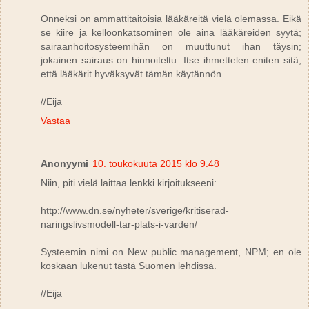
Onneksi on ammattitaitoisia lääkäreitä vielä olemassa. Eikä
se kiire ja kelloonkatsominen ole aina lääkäreiden syytä;
sairaanhoitosysteemihän on muuttunut ihan täysin;
jokainen sairaus on hinnoiteltu. Itse ihmettelen eniten sitä,
että lääkärit hyväksyvät tämän käytännön.
//Eija
Vastaa
Anonyymi
10. toukokuuta 2015 klo 9.48
Niin, piti vielä laittaa lenkki kirjoitukseeni:
http://www.dn.se/nyheter/sverige/kritiserad-
naringslivsmodell-tar-plats-i-varden/
Systeemin nimi on New public management, NPM; en ole
koskaan lukenut tästä Suomen lehdissä.
//Eija