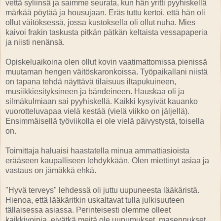
vettä syliinsä ja saimme seurata, kun hän yritti pyyhiskellä
märkää pöytää ja housujaan. Eräs tuttu kertoi, että hän oli
ollut väitöksessä, jossa kustoksella oli ollut nuha. Mies
kaivoi frakin taskusta pitkän pätkän keltaista vessapaperia
ja niisti nenänsä.
Opiskeluaikoina olen ollut kovin vaatimattomissa pienissä
muutaman hengen väitöskaronkoissa. Työpaikallani niistä
on tapana tehdä näyttävä tilaisuus iltapukuineen,
musiikkiesityksineen ja bändeineen. Hauskaa oli ja
silmäkulmiaan sai pyyhiskellä. Kaikki kysyivät kauanko
vuorotteluvapaa vielä kestää (vielä viikko on jäljellä).
Ensimmäisellä työviikolla ei ole vielä päivystystä, toisella
on.
Toimittaja haluaisi haastatella minua ammattiasioista
erääseen kaupalliseen lehdykkään. Olen miettinyt asiaa ja
vastaus on jämäkkä ehkä.
"Hyvä terveys" lehdessä oli juttu uupuneesta lääkäristä.
Hienoa, että lääkäritkin uskaltavat tulla julkisuuteen
tällaisessa asiassa. Perinteisesti olemme olleet
kaikkivoipia, eivätkä meitä ole uupumukset, masennukset