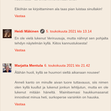
Eiköhän se kirjoittaminen ala taas pian luistaa sinullakin!
Vastaa
Heidi Mäkinen
5. toukokuuta 2021 klo 13.14
En ole vielä lukenut Veriruusuja, mutta nähnyt sen pohjalta
tehdyn näytelmän kyllä. Kiitos kannustuksesta!
Vastaa
Marjatta Mentula
6. toukokuuta 2021 klo 21.42
Älähän huoli, kyllä se huumori sieltä aikanaan nousee!
Anneli kanto on minulle aivan tuore tuttavauus, siis nimen
olen kyllä kuullut ja lukenut jonkun lehtijutun, mutta en ole
lukenut mitään häneltä. Mainitsemasi haukkumasanat
innostivat minua heti, surkoperse varsinkin on hauska.
Vastaa