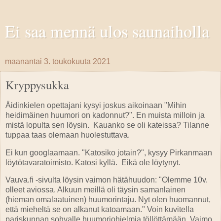
Ei saa mennä ulos saunaiholla
maanantai 3. toukokuuta 2021
Kryppysukka
Äidinkielen opettajani kysyi joskus aikoinaan "Mihin
heidimäinen huumori on kadonnut?". En muista milloin ja
mistä lopulta sen löysin. Kauanko se oli kateissa? Tilanne
tuppaa taas olemaan huolestuttava.
Ei kun googlaamaan. "Katosiko jotain?", kysyy Pirkanmaan
löytötavaratoimisto. Katosi kyllä. Eikä ole löytynyt.
Vauva.fi -sivulta löysin vaimon hätähuudon: "Olemme 10v.
olleet aviossa. Alkuun meillä oli täysin samanlainen
(hieman omalaatuinen) huumorintaju. Nyt olen huomannut,
että mieheltä se on alkanut katoamaan." Voin kuvitella
pariskunnan sohvalle huumoriohjelmia töllöttämään. Vaimo