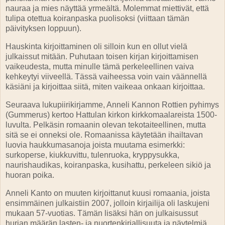
nauraa ja mies näyttää yrmeältä. Molemmat miettivät, että
tulipa otettua koiranpaska puolisoksi (viittaan tämän
päivityksen loppuun).
Hauskinta kirjoittaminen oli silloin kun en ollut vielä
julkaissut mitään. Puhutaan toisen kirjan kirjoittamisen
vaikeudesta, mutta minulle tämä perkeleellinen vaiva
kehkeytyi viiveellä. Tässä vaiheessa voin vain väännellä
käsiäni ja kirjoittaa siitä, miten vaikeaa onkaan kirjoittaa.
Seuraava lukupiirikirjamme, Anneli Kannon Rottien pyhimys
(Gummerus) kertoo Hattulan kirkon kirkkomaalareista 1500-
luvulta. Pelkäsin romaanin olevan tekotaiteellinen, mutta
sitä se ei onneksi ole. Romaanissa käytetään ihailtavan
luovia haukkumasanoja joista muutama esimerkki:
surkoperse, kiukkuvittu, tulenruoka, kryppysukka,
naurishaudikas, koiranpaska, kusihattu, perkeleen sikiö ja
huoran poika.
Anneli Kanto on muuten kirjoittanut kuusi romaania, joista
ensimmäinen julkaistiin 2007, jolloin kirjailija oli laskujeni
mukaan 57-vuotias. Tämän lisäksi hän on julkaisussut
hurjan määrän lasten- ja nuortenkirjallisuuta ja näytelmiä,