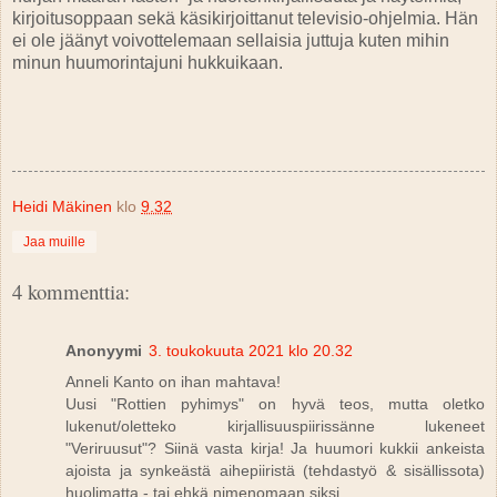
kirjoitusoppaan sekä käsikirjoittanut televisio-ohjelmia. Hän
ei ole jäänyt voivottelemaan sellaisia juttuja kuten mihin
minun huumorintajuni hukkuikaan.
Heidi Mäkinen
klo
9.32
Jaa muille
4 kommenttia:
Anonyymi
3. toukokuuta 2021 klo 20.32
Anneli Kanto on ihan mahtava!
Uusi "Rottien pyhimys" on hyvä teos, mutta oletko
lukenut/oletteko kirjallisuuspiirissänne lukeneet
"Veriruusut"? Siinä vasta kirja! Ja huumori kukkii ankeista
ajoista ja synkeästä aihepiiristä (tehdastyö & sisällissota)
huolimatta - tai ehkä nimenomaan siksi.